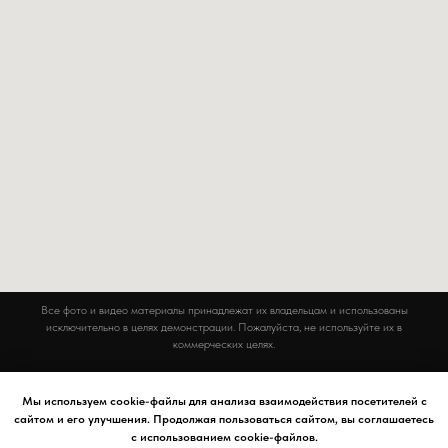
Все фото и видео материалы принадлежат их владельцам и использованы
исключительно в целях демонстрации. Пожалуйста, не используйте их в
коммерческих целях.
Сайт НЕ осуществляет сбор и передачу персональных данных ни в какой форме.
Мы используем cookie-файлы для анализа взаимодействия посетителей с
сайтом и его улучшения. Продолжая пользоваться сайтом, вы соглашаетесь
с использованием cookie-файлов.